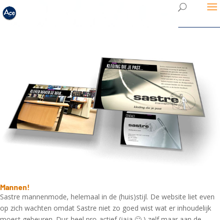
Mannen!
Sastre mannenmode, helemaal in de (huis)stijl. De website liet even
op zich wachten omdat Sastre niet zo goed wist wat er inhoudelijk
moest gebeuren. Dus heel pro-actief (jaja 🙂 ) zelf maar aan de