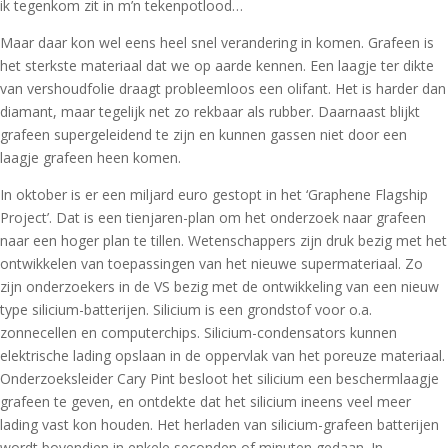
ik tegenkom zit in m’n tekenpotlood…
Maar daar kon wel eens heel snel verandering in komen. Grafeen is
het sterkste materiaal dat we op aarde kennen. Een laagje ter dikte
van vershoudfolie draagt probleemloos een olifant. Het is harder dan
diamant, maar tegelijk net zo rekbaar als rubber. Daarnaast blijkt
grafeen supergeleidend te zijn en kunnen gassen niet door een
laagje grafeen heen komen.
In oktober is er een miljard euro gestopt in het ‘Graphene Flagship
Project’. Dat is een tienjaren-plan om het onderzoek naar grafeen
naar een hoger plan te tillen. Wetenschappers zijn druk bezig met het
ontwikkelen van toepassingen van het nieuwe supermateriaal. Zo
zijn onderzoekers in de VS bezig met de ontwikkeling van een nieuw
type silicium-batterijen. Silicium is een grondstof voor o.a.
zonnecellen en computerchips. Silicium-condensators kunnen
elektrische lading opslaan in de oppervlak van het poreuze materiaal.
Onderzoeksleider Cary Pint besloot het silicium een beschermlaagje
grafeen te geven, en ontdekte dat het silicium ineens veel meer
lading vast kon houden. Het herladen van silicium-grafeen batterijen
wordt bovendien in enkele seconden of minuten gedaan. In