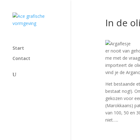
In de ol
Start
er nooit van geh
me met de vraag 
Contact
importeert de ol
vind je de Argano
Het bestaande eti
bestaat nog!). Om
gekozen voor een
(Marokkaans) pat
van 100, 50 en 3
niet…..