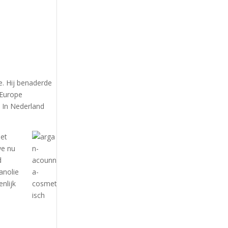
e. Hij benaderde
 Europe
 In Nederland
het
we nu
d
anolie
nlijk