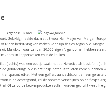
ie
Arganolie, ik had
oord. Gelukkig maakte dat niet uit voor Han Meijer van Margan Europ
of ik een bedrukking kon maken voor zijn flesjes Argan olie. Margan
ie uit Marokko, waar ze ruim 20.000 eigen Arganbomen hebben staan.
lie vooral in kapperszaken én in de keuken.
ket (rechts) was een beetje saai, met de Helvetica als basisfont (ja, 
 de goudkleurige olie in het flesje beter uit te laten komen, hebben 
 transparant etiket. Met een golf als aandachtspunt en een geraster
roon in de achtergrond, zal dit ontwerp verschijnen op de flesjes Arg
0 ml. Of ze op de keukenprodukten zullen worden gebruikt weet ik eige