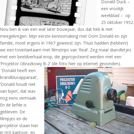
Donald Duck –
een vroolijk
weekblad – op
25 oktober 1952.
Nou ben ik van een wat later bouwjaar, dus dat heb ik niet
meegekregen. Mijn eerste kennismaking met Oom Donald en zijn
familie, moet ergens in 1967 geweest zijn. Thuis hadden (hebben!)
we een toverlantaarn met filmstrips van ‘Real’. Zeg maar diarolletjes
met een beeldverhaal erop, die geprojecteerd werden met een
‘Projektor Obrazkowy B-2’ (de foto hier op internet gevonden).
‘Donald heeft een
brandblusapparaat’,
‘Donald houdt niet
van bijen’, dat was
nog eens vermaak.
En de liefde is
gebleven. De
filmpjes en de
projektor staan hier
in m’n kantoor, en