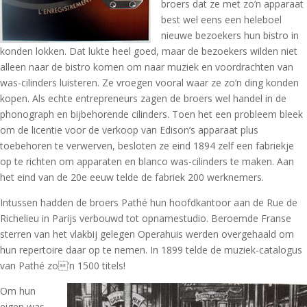
broers dat ze met zo’n apparaat
best wel eens een heleboel
nieuwe bezoekers hun bistro in
konden lokken. Dat lukte heel goed, maar de bezoekers wilden niet
alleen naar de bistro komen om naar muziek en voordrachten van
was-cilinders luisteren. Ze vroegen vooral waar ze zo’n ding konden
kopen. Als echte entrepreneurs zagen de broers wel handel in de
phonograph en bijbehorende cilinders. Toen het een probleem bleek
om de licentie voor de verkoop van Edison’s apparaat plus
toebehoren te verwerven, besloten ze eind 1894 zelf een fabriekje
op te richten om apparaten en blanco was-cilinders te maken. Aan
het eind van de 20e eeuw telde de fabriek 200 werknemers.
Intussen hadden de broers Pathé hun hoofdkantoor aan de Rue de
Richelieu in Parijs verbouwd tot opnamestudio. Beroemde Franse
sterren van het vlakbij gelegen Operahuis werden overgehaald om
hun repertoire daar op te nemen. In 1899 telde de muziek-catalogus
van Pathé zo’n 1500 titels!
Om hun
eigen was-