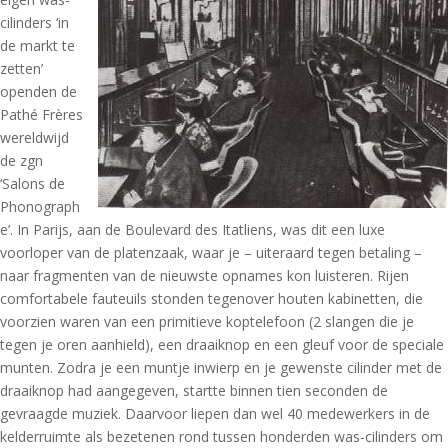
cilinders ‘in
de markt te
zetten’
openden de
Pathé Frères
wereldwijd
de zgn
‘Salons de
Phonograph
e’. In Parijs, aan de Boulevard des Itatliens, was dit een luxe
voorloper van de platenzaak, waar je – uiteraard tegen betaling –
naar fragmenten van de nieuwste opnames kon luisteren. Rijen
comfortabele fauteuils stonden tegenover houten kabinetten, die
voorzien waren van een primitieve koptelefoon (2 slangen die je
tegen je oren aanhield), een draaiknop en een gleuf voor de speciale
munten. Zodra je een muntje inwierp en je gewenste cilinder met de
draaiknop had aangegeven, startte binnen tien seconden de
gevraagde muziek. Daarvoor liepen dan wel 40 medewerkers in de
kelderruimte als bezetenen rond tussen honderden was-cilinders om