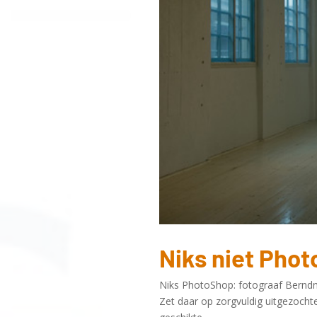
Niks niet Pho
Niks PhotoShop: fotograaf Berndna
Zet daar op zorgvuldig uitgezochte