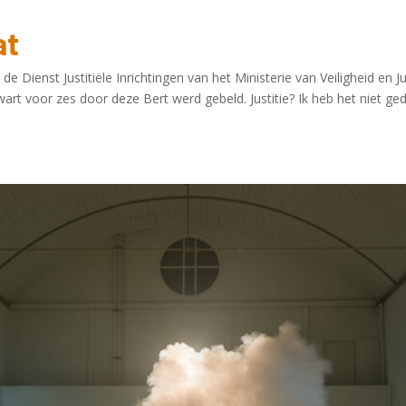
at
de Dienst Justitiële Inrichtingen van het Ministerie van Veiligheid en Ju
rt voor zes door deze Bert werd gebeld. Justitie? Ik heb het niet ge