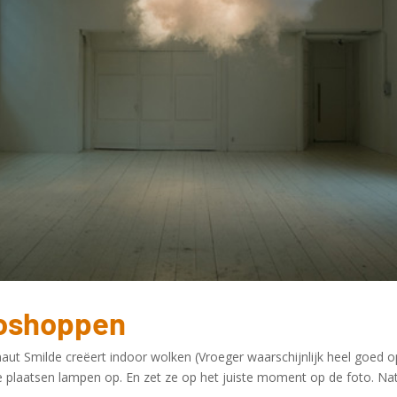
toshoppen
ut Smilde creëert indoor wolken (Vroeger waarschijnlijk heel goed o
 plaatsen lampen op. En zet ze op het juiste moment op de foto. Natu